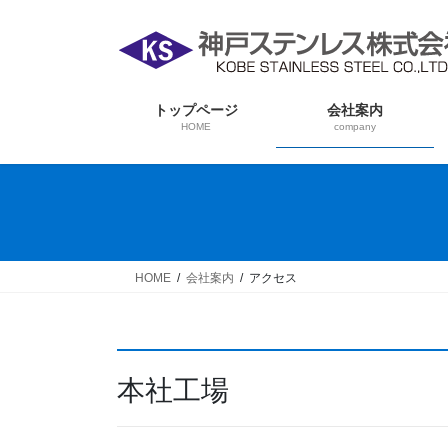
コ
ナ
ン
ビ
テ
ゲ
ン
ー
ツ
シ
トップページ
会社案内
HOME
company
へ
ョ
ス
ン
キ
に
ッ
移
プ
動
HOME
会社案内
アクセス
本社工場