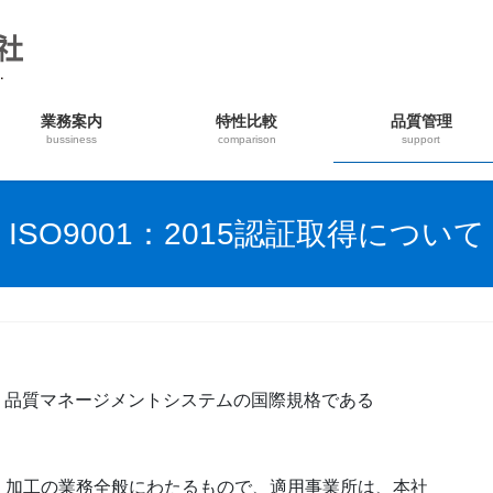
業務案内
特性比較
品質管理
bussiness
comparison
support
ISO9001：2015認証取得について
は、品質マネージメントシステムの国際規格である
。
・加工の業務全般にわたるもので、適用事業所は、本社