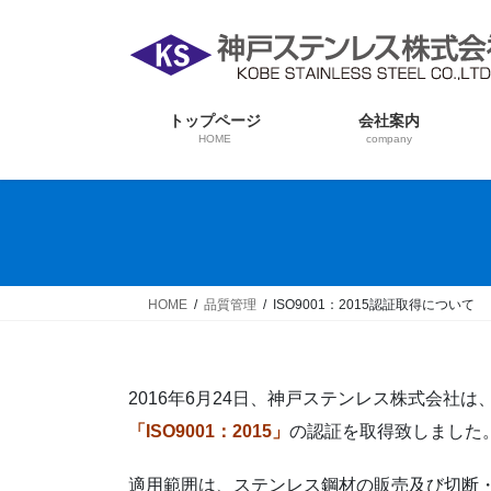
コ
ナ
ン
ビ
テ
ゲ
ン
ー
ツ
シ
トップページ
会社案内
HOME
company
へ
ョ
ス
ン
キ
に
ッ
移
プ
動
HOME
品質管理
ISO9001：2015認証取得について
2016年6月24日、神戸ステンレス株式会社
「ISO9001：2015」
の認証を取得致しました
適用範囲は、ステンレス鋼材の販売及び切断