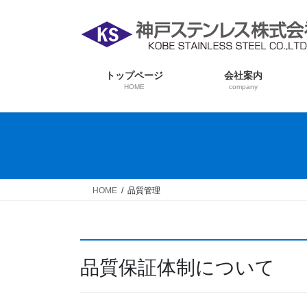
コ
ナ
ン
ビ
テ
ゲ
ン
ー
ツ
シ
トップページ
会社案内
HOME
company
へ
ョ
ス
ン
キ
に
ッ
移
プ
動
HOME
品質管理
品質保証体制について