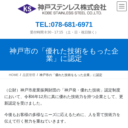
コ
ナ
ン
ビ
テ
ゲ
ン
ー
TEL:078-681-6971
ツ
シ
へ
ョ
受付時間 8:30 - 17:15 （土・日・祝日除く）
ス
ン
キ
に
神戸市の「優れた技術をもった企
ッ
移
プ
動
業」に認定
HOME
品質管理
神戸市の「優れた技術をもった企業」に認定
（公財）神戸市産業振興財団の「神戸発・優れた技術」認定制度
において、令和6年12月に真に優れた技術力を持つ企業として、更
新認定を受けました。
今後もお客様の多様なニーズに応えるために、人を育て技術力を
伝えて行く努力を重ねていきます。