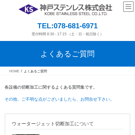
コ
ナ
ン
ビ
テ
ゲ
ン
ー
TEL:078-681-6971
ツ
シ
へ
ョ
受付時間 8:30 - 17:15 （土・日・祝日除く）
ス
ン
キ
に
よくあるご質問
ッ
移
プ
動
HOME
よくあるご質問
各設備の切断加工に関するよくある質問集です。
その他、ご不明な点がございましたら、お問合せ下さい。
ウォータージェット切断加工について