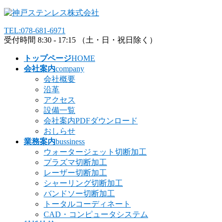
コ
ナ
ン
ビ
TEL:078-681-6971
テ
ゲ
受付時間 8:30 - 17:15 （土・日・祝日除く）
ン
ー
ツ
シ
トップページ
HOME
へ
ョ
会社案内
company
ス
ン
会社概要
キ
に
沿革
ッ
移
アクセス
プ
動
設備一覧
会社案内PDFダウンロード
おしらせ
業務案内
bussiness
ウォータージェット切断加工
プラズマ切断加工
レーザー切断加工
シャーリング切断加工
バンドソー切断加工
トータルコーディネート
CAD・コンピュータシステム