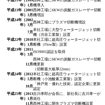
平成11年（1999
西神工場に6KWの炭酸ガスレーザー切断
年）1月
機導入
平成13年（2001
西神工場に6KWの炭酸ガスレーザー切断
年）3月
機増設
平成14年（2002
西神工場にプラズマ切断機増設
年）3月
本社工場に大型ウォータージェット切断
7月
機（渋谷工業製）設置
平成22年（2010
本社工場に超高圧ウォータージェット切
年）1月
断機（Flow製）設置
平成23年（2011
ISO9001認証を取得
年）3月
西神工場に6KWの炭酸ガスレーザー切断
12月
機更新
（切断最大板厚22mm）
平成24年（2012
本社工場に超高圧ウォータージェット切
年）5月
断機（小池酸素工業製）設置
「神戸発・優れた技術」認定企業に更新
10月
認定
平成25年（2013
吉川孝郎が会長に、新社長に吉川孝一が
年）1月
就任
11月
西神工場に開先プラズマ切断機設置