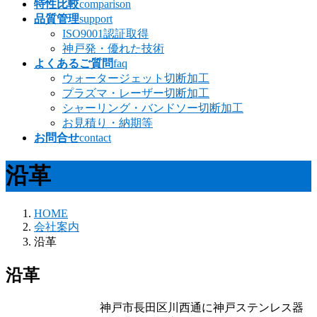
特性比較
comparison
品質管理
support
ISO9001認証取得
神戸発・優れた技術
よくあるご質問
faq
ウォータージェット切断加工
プラズマ・レーザー切断加工
シャーリング・バンドソー切断加工
お見積り・納期等
お問合せ
contact
沿革
HOME
会社案内
沿革
沿革
神戸市長田区川西通に神戸ステンレス器