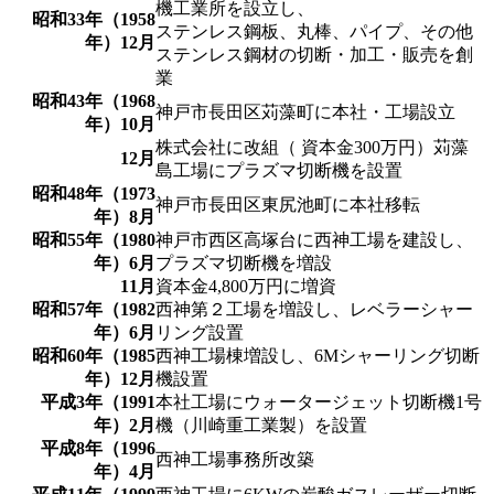
機工業所を設立し、
昭和33年（1958
ステンレス鋼板、丸棒、パイプ、その他
年）12月
ステンレス鋼材の切断・加工・販売を創
業
昭和43年（1968
神戸市長田区苅藻町に本社・工場設立
年）10月
株式会社に改組（ 資本金300万円）苅藻
12月
島工場にプラズマ切断機を設置
昭和48年（1973
神戸市長田区東尻池町に本社移転
年）8月
昭和55年（1980
神戸市西区高塚台に西神工場を建設し、
年）6月
プラズマ切断機を増設
11月
資本金4,800万円に増資
昭和57年（1982
西神第２工場を増設し、レベラーシャー
年）6月
リング設置
昭和60年（1985
西神工場棟増設し、6Mシャーリング切断
年）12月
機設置
平成3年（1991
本社工場にウォータージェット切断機1号
年）2月
機（川崎重工業製）を設置
平成8年（1996
西神工場事務所改築
年）4月