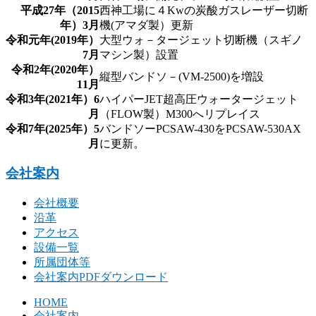
平成27年（2015
西神工場に４Kwの炭酸ガスレーザー切断
年）3月
機(アマダ製）更新
令和元年(2019年）
大型ウォ－タージェット切断機（スギノ
7月
マシン製）設置
令和2年(2020年）
縦型バンドソ－(VM-2500)を増設
11月
令和3年(2021年）6
ハイパーJET超高圧ウォータージェット
月
（FLOW製）M300へリプレイス
令和7年(2025年）5
バンドソーPCSAW-430をPCSAW-530AX
月
に更新。
会社案内
会社概要
沿革
アクセス
設備一覧
所属団体等
会社案内PDFダウンロード
HOME
会社案内