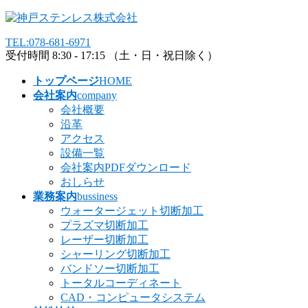
コ
ナ
ン
ビ
TEL:078-681-6971
テ
ゲ
受付時間 8:30 - 17:15 （土・日・祝日除く）
ン
ー
ツ
シ
トップページ
HOME
へ
ョ
会社案内
company
ス
ン
会社概要
キ
に
沿革
ッ
移
アクセス
プ
動
設備一覧
会社案内PDFダウンロード
おしらせ
業務案内
bussiness
ウォータージェット切断加工
プラズマ切断加工
レーザー切断加工
シャーリング切断加工
バンドソー切断加工
トータルコーディネート
CAD・コンピュータシステム