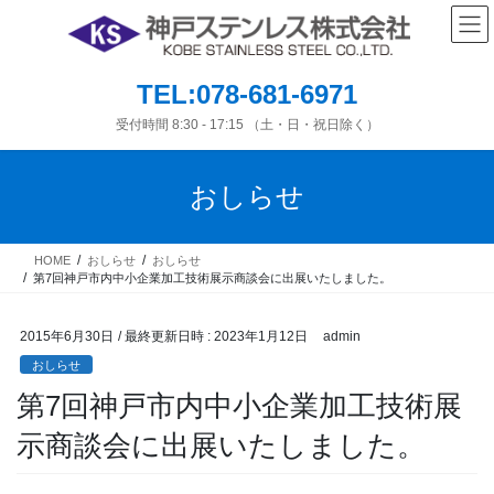
コ
ナ
ン
ビ
テ
ゲ
ン
ー
TEL:078-681-6971
ツ
シ
へ
ョ
受付時間 8:30 - 17:15 （土・日・祝日除く）
ス
ン
キ
に
おしらせ
ッ
移
プ
動
HOME
おしらせ
おしらせ
第7回神戸市内中小企業加工技術展示商談会に出展いたしました。
2015年6月30日
/ 最終更新日時 :
2023年1月12日
admin
おしらせ
第7回神戸市内中小企業加工技術展
示商談会に出展いたしました。