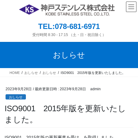
コ
ナ
ン
ビ
テ
ゲ
ン
ー
TEL:078-681-6971
ツ
シ
へ
ョ
受付時間 8:30 - 17:15 （土・日・祝日除く）
ス
ン
キ
に
おしらせ
ッ
移
プ
動
HOME
おしらせ
おしらせ
ISO9001 2015年版を更新いたしました。
2023年9月28日
/ 最終更新日時 :
2023年9月28日
admin
おしらせ
ISO9001 2015年版を更新いたし
ました。
ISO9001 2015年版の更新審査を受け、を取得しました。